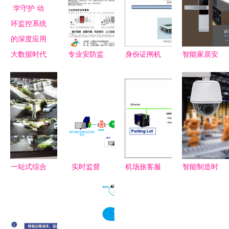
大数据时代
专业安防监
身份证闸机
智能家居安
下机房数据
控报警产
门禁系统
防监控系统
安全的科学
品，为安全
基于
重塑安全服
守护 动环
构筑坚实防
WINCE工
务新格局
监控系统的
线
控机的智能
深度应用
安全监控解
决方案
一站式综合
实时监督
机场旅客服
智能制造时
布线安防监
动态管理
务信息系统
代的安全底
控服务 南
——淼盾打
安全系统监
座 工厂安
昌安防新标
造城市物联
控服务的关
全系统监控
杆
网消防远程
键架构与实
服务的核心