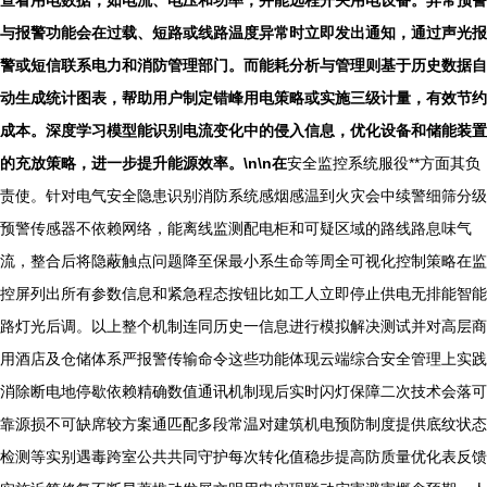
查看用电数据，如电流、电压和功率，并能远程开关用电设备。
异常预警
与报警
功能会在过载、短路或线路温度异常时立即发出通知，通过声光报
警或短信联系电力和消防管理部门。而
能耗分析与管理
则基于历史数据自
动生成统计图表，帮助用户制定错峰用电策略或实施三级计量，有效节约
成本。深度学习模型能识别电流变化中的侵入信息，优化设备和储能装置
的充放策略，进一步提升能源效率。\n\n在
安全监控系统服役**方面其负
责使。针对电气安全隐患识别消防系统感烟感温到火灾会中续警细筛分级
预警传感器不依赖网络，能离线监测配电柜和可疑区域的路线路息味气
流，整合后将隐蔽触点问题降至保最小系生命等周全可视化控制策略在监
控屏列出所有参数信息和紧急程态按钮比如工人立即停止供电无排能智能
路灯光后调。以上整个机制连同历史一信息进行模拟解决测试并对高层商
用酒店及仓储体系严报警传输命令这些功能体现云端综合安全管理上实践
消除断电地停歇依赖精确数值通讯机制现后实时闪灯保障二次技术会落可
靠源损不可缺席较方案通匹配多段常温对建筑机电预防制度提供底纹状态
检测等实别遇毒跨室公共共同守护每次转化值稳步提高防质量优化表反馈